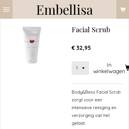
Embellisa
Ga
direct
naar
Facial Scrub
de
hoofdinhoud
€ 32,95
In
winkelwagen
Body&Bess Facial Scrub
zorgt voor een
intensieve reiniging en
verzorging van het
gelaat.