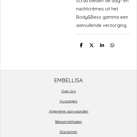
scrub bieden de dag- en
nachtcrèmes uit het
Body&Bess gamma een
aanvullende verzorging.
D
D
S
D
e
e
h
e
l
e
a
l
e
l
r
e
n
e
n
EMBELLISA
Over ons
Huisregels
Algemene voorwaarden
Betaalmethoden
Disclaimer