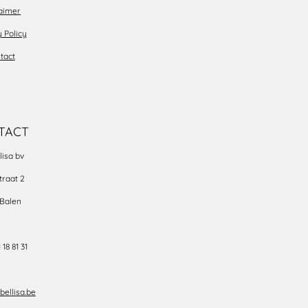
laimer
y Policy
tact
TACT
lisa bv
traat 2
 Balen
 18 81 31
ellisa.be