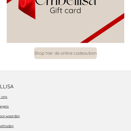
Shop hier de online cadeaubon
LLISA
r ons
regels
voorwaarden
methoden