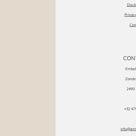
Disc
Privac
Con
CON
Embel
Zands
2490
+32 471
info@emb