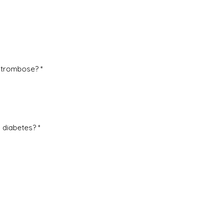
s trombose? *
 diabetes? *