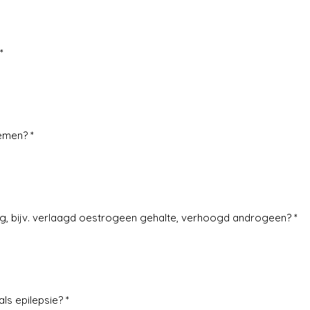
*
emen? *
, bijv. verlaagd oestrogeen gehalte, verhoogd androgeen? *
ls epilepsie? *