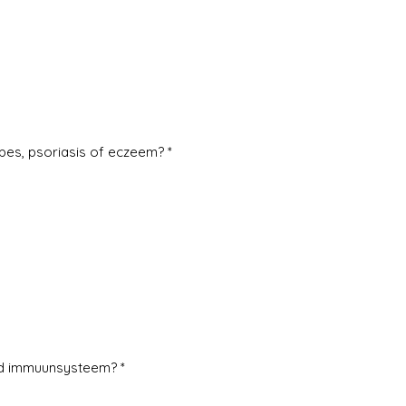
pes, psoriasis of eczeem? *
rd immuunsysteem? *